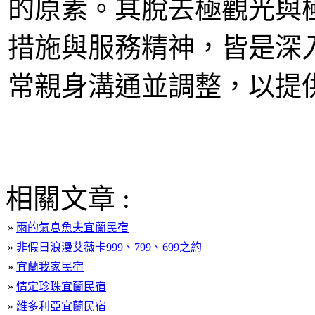
的原素。其脫去極觀光與
措施與服務精神，皆是深
常親身溝通並調整，以提
相關文章 :
»
雨的氣息魚夫宜蘭民宿
»
非假日浪漫艾薇卡999、799、699之約
»
宜蘭我家民宿
»
情定珍珠宜蘭民宿
»
維多利亞宜蘭民宿