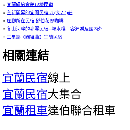
»
宜蘭紐約會館包棟民宿
»
全新開幕的宜蘭民宿 芃(ㄆㄥˊ)莊
»
庄腳所在民宿 鄧伯花廊咖啡
»
冬山河畔的亮麗民宿─親水棧 客源遍及國內外
»
三星鄉《圓舞曲》宜蘭民宿
相關連結
宜蘭民宿
線上
宜蘭民宿
大集合
宜蘭租車
達伯聯合租車