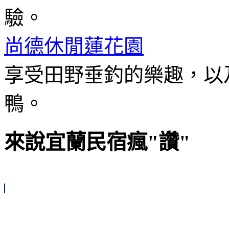
驗。
尚德休閒蓮花園
享受田野垂釣的樂趣，以
鴨。
來說宜蘭民宿瘋"讚"