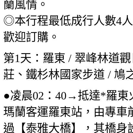
蘭風情。
◎本行程最低成行人數4人
歡迎訂購。
第1天：羅東 / 翠峰林道觀
莊、鐵杉林國家步道 / 鳩
●凌晨02：40→抵達*羅
瑪蘭客運羅東站，由專車
過【泰雅大橋】，其橋身