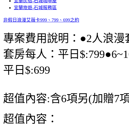
宜蘭民宿-石城咖啡屋
宜蘭旅遊-石城服務區
非假日浪漫艾薇卡999、799、699之約
專案費用說明：●2人浪漫套
套房每人：平日$:799●
平日$:699
超值內容:含6項另(加贈7
超值內容：