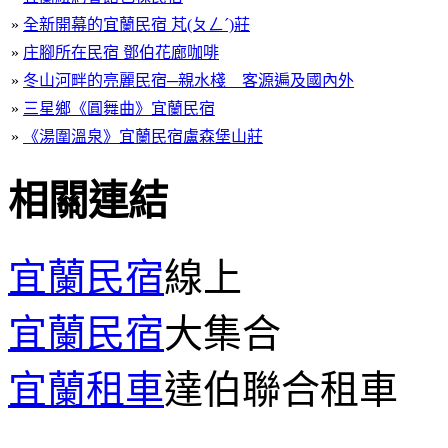
»
全新開幕的宜蘭民宿 芃(ㄆㄥˊ)莊
»
庄腳所在民宿 鄧伯花廊咖啡
»
冬山河畔的亮麗民宿─親水棧 客源遍及國內外
»
三星鄉《圓舞曲》宜蘭民宿
»
《湯圍溫泉》宜蘭民宿盧森堡山莊
相關連結
宜蘭民宿
線上
宜蘭民宿
大集合
宜蘭租車
達伯聯合租車