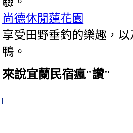
驗。
尚德休閒蓮花園
享受田野垂釣的樂趣，以
鴨。
來說宜蘭民宿瘋"讚"