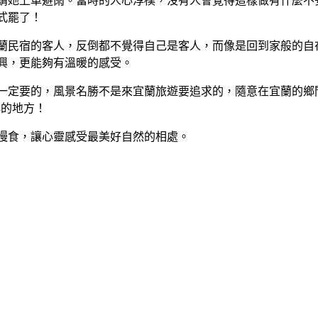
請她上車避雨。當時的人心淳樸，沒有人會覺得這樣做有什麼不
式罷了！
蘭民宿的客人，反倒都不覺得自己是客人，而像是回到家般的自
興，更能夠有溫暖的感受。
一定要的，風景名勝不是來宜蘭旅遊要追求的，隨意在宜蘭的鄉
心的地方！
慢食，讓心靈感受最美好自然的相處。