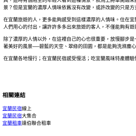
具，這時有個陌生的年輕人看到這種情景，就馬上將車開過來
景？但是宜蘭的濃厚人情味依舊沒有改變，或許改變的只是方
在宜蘭旅遊的人，更多能夠感受到這樣濃厚的人情味。住在宜
人們用心的付出，讓許許多多出來旅遊的客人，不僅能夠有遊
除了濃厚的人情以外，在這裡自己的心也很重要，放慢腳步是
著美好的風景──碧藍的天空、翠綠的田園，都是能夠洗滌塵
在宜蘭各地慢行；在宜蘭民宿感受慢活；吃宜蘭風味特產體驗
相關連結
宜蘭民宿
線上
宜蘭民宿
大集合
宜蘭租車
達伯聯合租車