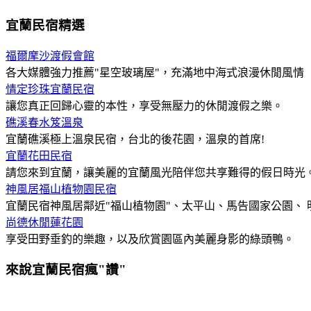
宜蘭民宿精選
福爾摩沙渡假會館
各大媒體強力推薦"星空玻璃屋"，充滿地中海式浪漫休閒風情
情定珍珠宜蘭民宿
讓您真正回歸心靈的本性，享受無壓力的休閒渡假之樂。
礁溪春水笈溫泉
宜蘭礁溪極上溫泉民宿，台北的後花園，溫泉的首席!
宜蘭花田民宿
請您來到宜蘭，讓美麗的宜蘭風光陪伴您共享難得的假日時光
神風居福山植物園民宿
宜蘭民宿神風居鄰近"福山植物園"、太平山、馬告國家公園、
尚德休閒蓮花園
享受田野垂釣的樂趣，以及欣賞園區內美麗身影的綠頭鴨。
來說宜蘭民宿瘋"讚"