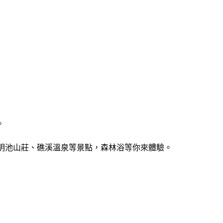
。
 明池山莊、礁溪溫泉等景點，森林浴等你來體驗。