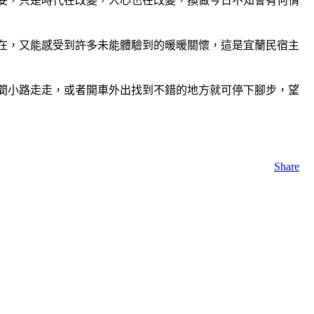
妥，只是時代在改變，人心也在改變，換做今日不知會有何情
在，又能感受到許多未能體驗到的暖暖關懷，這是宜蘭民宿主
間小路走走，或者開車外出找到不錯的地方就可停下腳步，望
Share