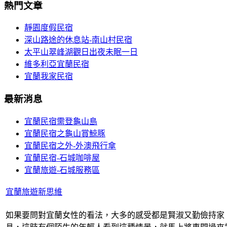
熱門文章
靜園度假民宿
深山路途的休息站-南山村民宿
太平山翠峰湖觀日出夜未眠一日
維多利亞宜蘭民宿
宜蘭我家民宿
最新消息
宜蘭民宿需登龜山島
宜蘭民宿之龜山賞鯨豚
宜蘭民宿之外-外澳飛行傘
宜蘭民宿-石城咖啡屋
宜蘭旅遊-石城服務區
宜蘭旅遊新思維
如果要問對宜蘭女性的看法，大多的感受都是賢淑又勤儉持家