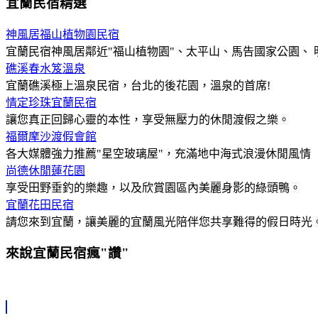
宜蘭民宿精選
神風居福山植物園民宿
宜蘭民宿神風居鄰近"福山植物園"、太平山、馬告國家公園、
礁溪春水笈溫泉
宜蘭礁溪極上溫泉民宿，台北的後花園，溫泉的首席!
情定珍珠宜蘭民宿
讓您真正回歸心靈的本性，享受無壓力的休閒渡假之樂。
福爾摩沙渡假會館
各大媒體強力推薦"星空玻璃屋"，充滿地中海式浪漫休閒風情
尚德休閒蓮花園
享受田野垂釣的樂趣，以及欣賞園區內美麗身影的綠頭鴨。
宜蘭花田民宿
請您來到宜蘭，讓美麗的宜蘭風光陪伴您共享難得的假日時光
來說宜蘭民宿瘋"讚"