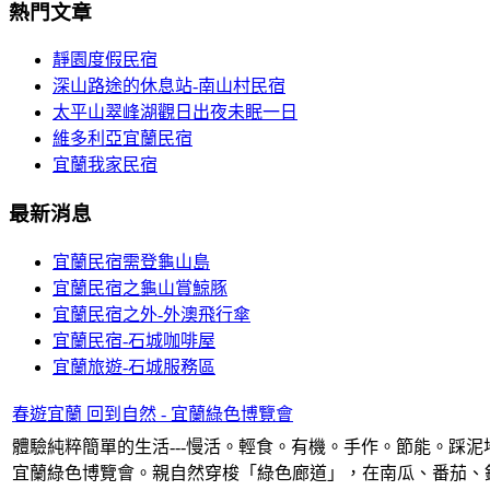
熱門文章
靜園度假民宿
深山路途的休息站-南山村民宿
太平山翠峰湖觀日出夜未眠一日
維多利亞宜蘭民宿
宜蘭我家民宿
最新消息
宜蘭民宿需登龜山島
宜蘭民宿之龜山賞鯨豚
宜蘭民宿之外-外澳飛行傘
宜蘭民宿-石城咖啡屋
宜蘭旅遊-石城服務區
春遊宜蘭 回到自然 - 宜蘭綠色博覽會
體驗純粹簡單的生活---慢活。輕食。有機。手作。節能。踩
宜蘭綠色博覽會。親自然穿梭「綠色廊道」，在南瓜、番茄、