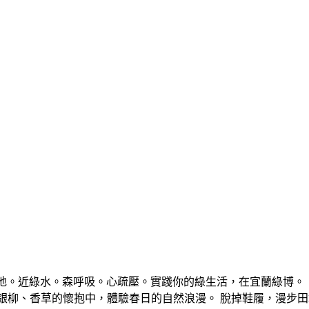
泥地。近綠水。森呼吸。心疏壓。實踐你的綠生活，在宜蘭綠博。
銀柳、香草的懷抱中，體驗春日的自然浪漫。 脫掉鞋履，漫步