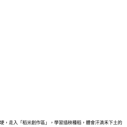
田埂，走入「稻米創作區」，學習插秧種稻，體會汗滴禾下土的