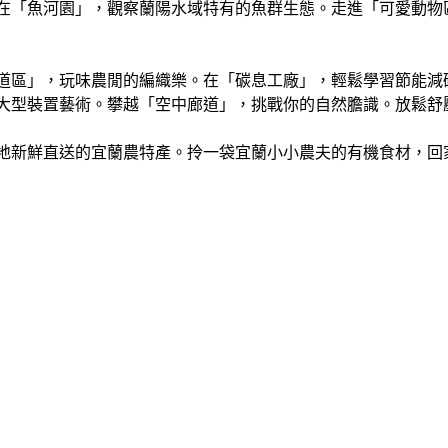
在「魚河園」，觀察蘭陽水域特有的魚群生態。走進「可愛動物
道區」，玩味農閒的編織樂。在「碳息工廠」，輕鬆學習節能減
的大型裝置藝術。攀越「空中廊道」，挑戰你的自然膽識。放鬆舒
地新鮮直送的宜蘭農特產。拎一袋宜蘭小小農夫的有機食材，回