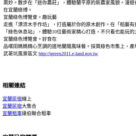
奧妙。散步在「迷你農莊」，體驗蘭平原的新農家風貌。漫遊
在宜蘭綠博。
宜蘭綠色博覽會。趣玩藝
走進「漂流木手作坊」，打造屬於你的原木創作。在「稻藝有
「綠色休息站」，體驗10位藝術家精心打造，不只看也能玩
宜蘭綠色博覽會。好食在
品嚐田媽媽精心烹調的道地蘭陽風味餐。採買綠色市集上，產
武荖坑風景區文
http://igreen2011.e-land.gov.tw
相關連結
宜蘭民宿
線上
宜蘭民宿
大集合
宜蘭租車
達伯聯合租車