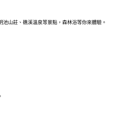
 明池山莊、礁溪溫泉等景點，森林浴等你來體驗。
。