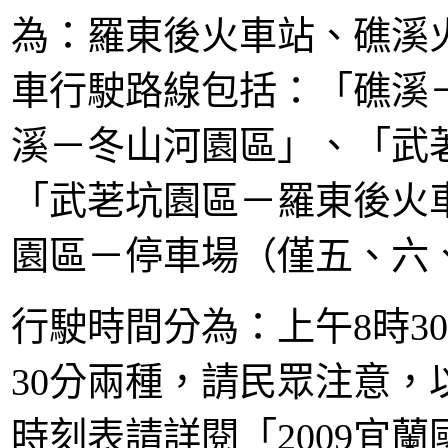
為：羅東後火車站、礁溪
車行駛路線包括：「礁溪
溪－冬山河園區」、「武
「武荖坑園區－羅東後火
園區－停車場（僅五、六
行駛時間分為：上午
時
8
30
分兩種，請民眾注意，
30
時刻表請詳閱「
宜蘭
2009