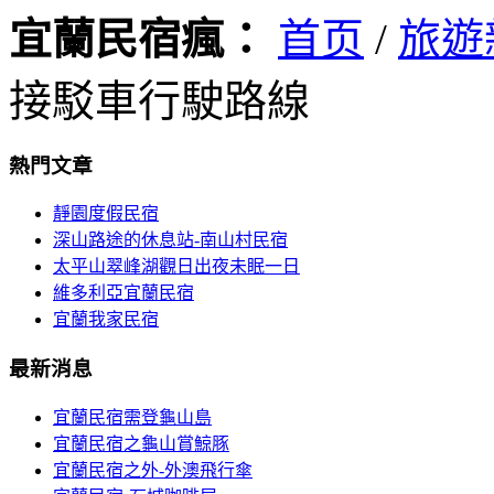
宜蘭民宿瘋：
首页
/
旅遊
接駁車行駛路線
熱門文章
靜園度假民宿
深山路途的休息站-南山村民宿
太平山翠峰湖觀日出夜未眠一日
維多利亞宜蘭民宿
宜蘭我家民宿
最新消息
宜蘭民宿需登龜山島
宜蘭民宿之龜山賞鯨豚
宜蘭民宿之外-外澳飛行傘